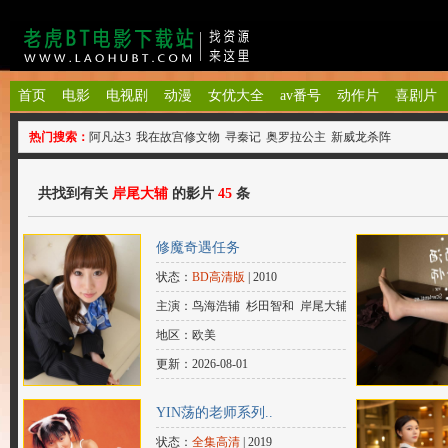
首页
电影
电视剧
动漫
女优大全
av番号
动作片
喜剧片
热门搜索：
阿凡达3
我在故宫修文物
寻秦记
奥罗拉公主
新威龙杀阵
共找到有关
岸尾大辅
的影片
45
条
修魔奇遇任务
状态：
BD高清版
| 2010
主演：鸟海浩辅 杉田智和 岸尾大辅 子
安武人
地区：欧美
更新：2026-08-01
YIN荡的老师系列..
状态：
全集高清
| 2019