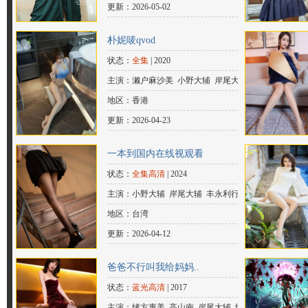
衣 羽多野涉 东地宏树 中原麻衣 小野
更新：2026-05-02
凉子 伊濑茉莉也 安元洋贵 樱井浩
朴妮唛qvod
美 泽城美雪 岸尾大辅 黑田崇矢 后藤
状态：
全集
| 2020
沙绪
主演：濑户麻沙美 小野大辅 岸尾大
辅 丰永利行 花江夏树 加藤和树 上村
地区：香港
祐翔 柿原彻也 森久保祥太郎 大河元
更新：2026-04-23
气 增田俊树 西山宏太朗 八代拓 千叶
一本到国内在线视观看
翔也 江口拓也 兴津和幸 浪川大辅
状态：
全集高清
| 2024
主演：小野大辅 岸尾大辅 丰永利行 花
江夏树 加藤和树 上村祐翔 柿原彻
地区：台湾
也 森久保祥太郎 大河元气 增田俊
更新：2026-04-12
树 西山宏太朗 八代拓 千叶翔也 江口
爸爸不行叫我给妈妈..
拓也 濑户麻沙美 畠中祐 伊东健人
状态：
蓝光高清
| 2017
主演：绪方惠美 高山南 岸尾大辅 细谷