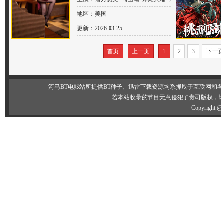
佳正 荒川美穗 茅野爱衣 三石琴乃 三
地区：美国
森铃子 大本真基子 中原麻衣
更新：2026-03-25
首页
上一页
1
2
3
下一
河马BT电影站所提供BT种子、迅雷下载资源均系抓取于互联网
若本站收录的节目无意侵犯了贵司版权，
Copyright 