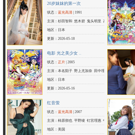
20岁妺妺的第一次
拓也 濑户麻沙美 畠中祐 伊东健人
状态：
蓝光高清
| 1991
主演：杉田智和 悠木碧 鬼头明里 高桥
李依 富田美忧 水濑祈 置鲇龙太郎 大
地区：日本
空直美 安元洋贵 福山润 浪川大辅 岩
更新：2026-05-18
田光央 玄田哲章 绿川光 梶原岳人 岸
电影 光之美少女 ..
尾大辅
状态：
正片
| 2005
主演：本名阳子 野上尤加奈 田中理
惠 关智一 矢岛晶子 池泽春菜 谷井明
地区：日本
日香 草尾毅 桧山修之 岸尾大辅 德光
更新：2026-05-16
由禾 仙台惠理 菊池心 泷知史 千千松
红音萤
幸子 青野武 矢口真里 清水佐纪 野泽
状态：
蓝光高清
| 2007
雅子
主演：柿原彻也 平野绫 钉宫理惠 中村
悠一 大原沙耶香 佐藤聪美 堀江由
地区：美国