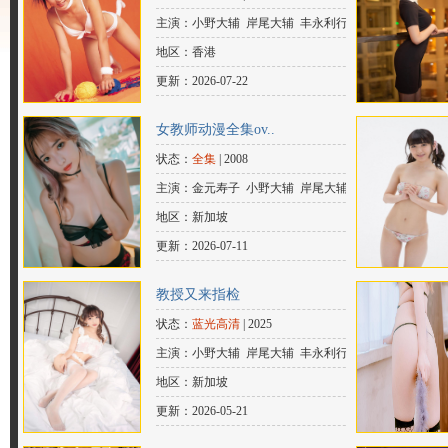
主演：小野大辅 岸尾大辅 丰永利行 花
江夏树 加藤和树 上村祐翔 柿原彻
地区：香港
也 森久保祥太郎 大河元气 增田俊
更新：2026-07-22
树 西山宏太朗 八代拓 千叶翔也 江口
女教师动漫全集ov..
拓也 濑户麻沙美 畠中祐 伊东健人
状态：
全集
| 2008
主演：金元寿子 小野大辅 岸尾大辅 丰
永利行 花江夏树 加藤和树 上村祐
地区：新加坡
翔 柿原彻也 森久保祥太郎 大河元
更新：2026-07-11
气 增田俊树 鸟海浩辅 兴津和幸 浪川
教授又来指检
大辅
状态：
蓝光高清
| 2025
主演：小野大辅 岸尾大辅 丰永利行 花
江夏树 加藤和树 上村祐翔 柿原彻
地区：新加坡
也 森久保祥太郎 大河元气 增田俊
更新：2026-05-21
树 西山宏太朗 八代拓 千叶翔也 江口